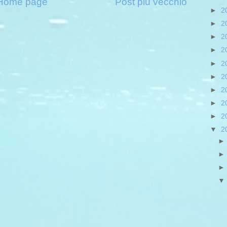
Home page
Post più vecchio
►
2
►
2
►
2
►
2
►
2
►
2
►
2
►
2
►
2
▼
2