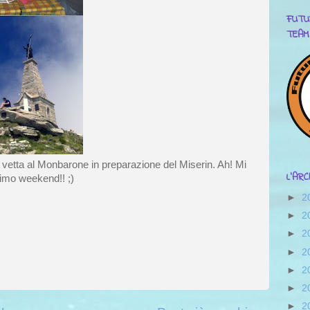
FUTU
TEAM
n vetta al Monbarone in preparazione del Miserin. Ah! Mi
L'AR
simo weekend!! ;)
►
2
►
2
►
2
►
2
►
2
►
2
►
2