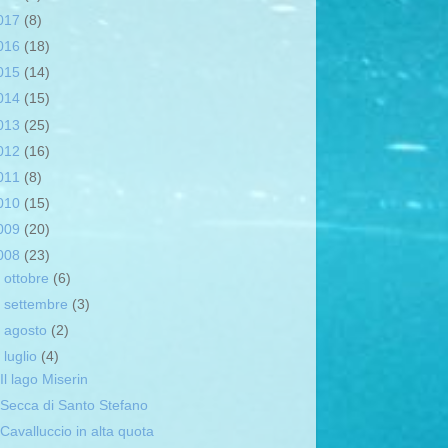
017
(8)
016
(18)
015
(14)
014
(15)
013
(25)
012
(16)
011
(8)
010
(15)
009
(20)
008
(23)
►
ottobre
(6)
►
settembre
(3)
►
agosto
(2)
▼
luglio
(4)
Il lago Miserin
Secca di Santo Stefano
Cavalluccio in alta quota