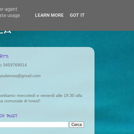
ser-agent
rate usage
LEARN MORE
GOT IT
ea
ATTI
o 3459769014
rasubivrea@gmail.com
pettiamo mercoledì e venerdì alle 19.30 alla
na comunale di Ivrea!!
CH POST