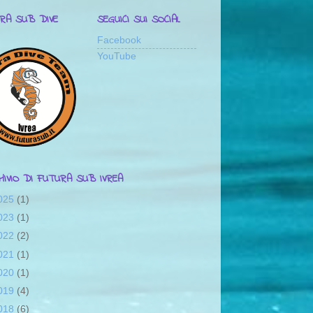
RA SUB DIVE
SEGUICI SUI SOCIAL
Facebook
YouTube
CHIVIO DI FUTURA SUB IVREA
025
(1)
023
(1)
022
(2)
021
(1)
020
(1)
019
(4)
018
(6)