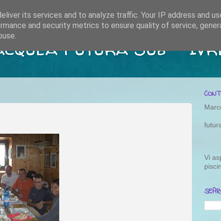
liver its services and to analyze traffic. Your IP address and u
rmance and security metrics to ensure quality of service, gene
buse.
acquea Futura Sub - Ivr
CONT
Marc
futu
Vi as
pisci
SEAR