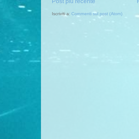
Post più recente
Iscriviti a:
Commenti sul post (Atom)