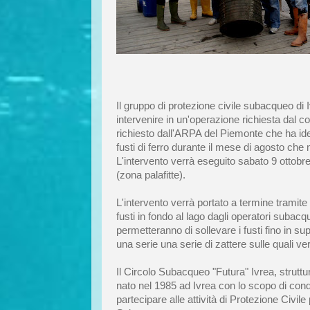
Il gruppo di protezione civile subacqueo di
intervenire in un'operazione richiesta dal c
richiesto dall'ARPA del Piemonte che ha iden
fusti di ferro durante il mese di agosto che m
L'intervento verrà eseguito sabato 9 ottobre 
(zona palafitte).
L'intervento verrà portato a termine tramite 
fusti in fondo al lago dagli operatori subacqu
permetteranno di sollevare i fusti fino in sup
una serie una serie di zattere sulle quali ve
Il Circolo Subacqueo "Futura" Ivrea, struttu
nato nel 1985 ad Ivrea con lo scopo di cond
partecipare alle attività di Protezione Civil