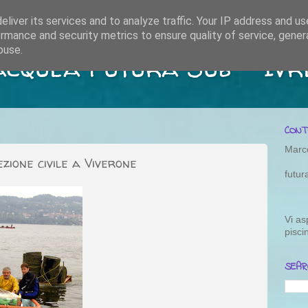
liver its services and to analyze traffic. Your IP address and u
rmance and security metrics to ensure quality of service, gene
buse.
acquea Futura Sub - Ivr
CONT
Marc
ezione civile a Viverone
futu
Vi as
pisci
SEAR