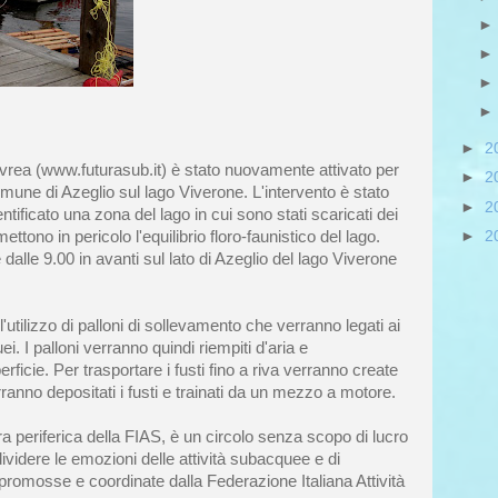
►
2
 Ivrea (www.futurasub.it) è stato nuovamente attivato per
►
2
omune di Azeglio sul lago Viverone. L'intervento è stato
►
2
tificato una zona del lago in cui sono stati scaricati dei
►
2
ettono in pericolo l'equilibrio floro-faunistico del lago.
dalle 9.00 in avanti sul lato di Azeglio del lago Viverone
l'utilizzo di palloni di sollevamento che verranno legati ai
ei. I palloni verranno quindi riempiti d'aria e
erficie. Per trasportare i fusti fino a riva verranno create
rranno depositati i fusti e trainati da un mezzo a motore.
ra periferica della FIAS, è un circolo senza scopo di lucro
ividere le emozioni delle attività subacquee e di
e promosse e coordinate dalla Federazione Italiana Attività