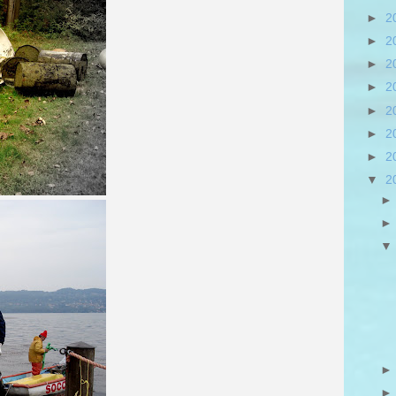
►
2
►
2
►
2
►
2
►
2
►
2
►
2
▼
2