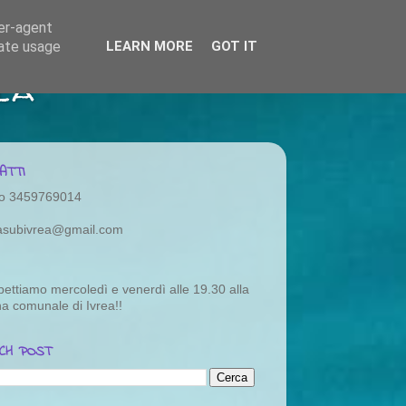
ser-agent
rate usage
LEARN MORE
GOT IT
ea
ATTI
o 3459769014
rasubivrea@gmail.com
pettiamo mercoledì e venerdì alle 19.30 alla
na comunale di Ivrea!!
CH POST