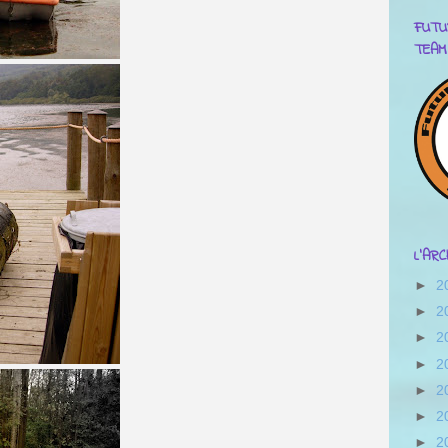
FUTU
TEAM
L'AR
►
2
►
2
►
2
►
2
►
2
►
2
►
2