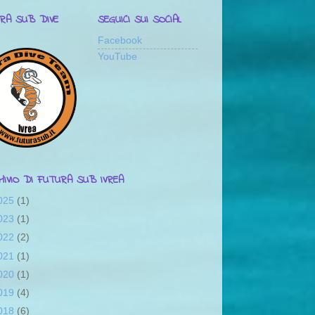
RA SUB DIVE
SEGUICI SUI SOCIAL
Facebook
YouTube
CHIVIO DI FUTURA SUB IVREA
025
(1)
023
(1)
022
(2)
021
(1)
020
(1)
019
(4)
018
(6)