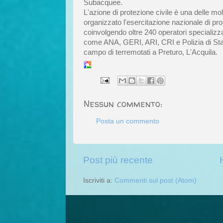
Subacquee.
L'azione di protezione civile è una delle mo
organizzato l'esercitazione nazionale di p
coinvolgendo oltre 240 operatori specializzati 
come ANA, GERI, ARI, CRI e Polizia di Stat
campo di terremotati a Preturo, L'Acquila.
Nessun commento:
Posta un commento
Post più recente
Iscriviti a:
Commenti sul post (Atom)