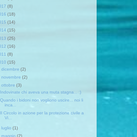
017
(8)
016
(18)
015
(14)
014
(15)
013
(25)
012
(16)
011
(8)
010
(15)
►
dicembre
(2)
►
novembre
(2)
▼
ottobre
(3)
Indovinate chi aveva una muta stagna... :)
Quando i bidoni non vogliono uscire... noi li
inca...
Il Circolo in azione per la protezione civile a
Vi...
►
luglio
(1)
►
maggio
(2)