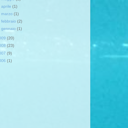
►
aprile
(1)
►
marzo
(1)
►
febbraio
(2)
►
gennaio
(1)
009
(20)
008
(23)
007
(9)
006
(1)