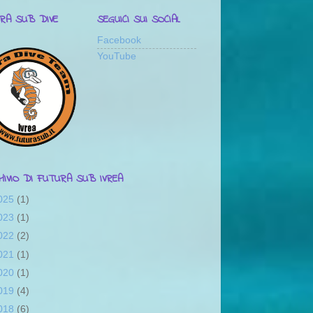
RA SUB DIVE
SEGUICI SUI SOCIAL
Facebook
YouTube
CHIVIO DI FUTURA SUB IVREA
025
(1)
023
(1)
022
(2)
021
(1)
020
(1)
019
(4)
018
(6)