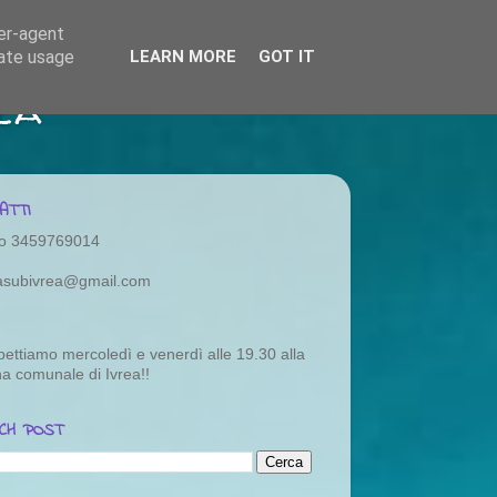
ser-agent
rate usage
LEARN MORE
GOT IT
ea
ATTI
o 3459769014
rasubivrea@gmail.com
pettiamo mercoledì e venerdì alle 19.30 alla
na comunale di Ivrea!!
CH POST