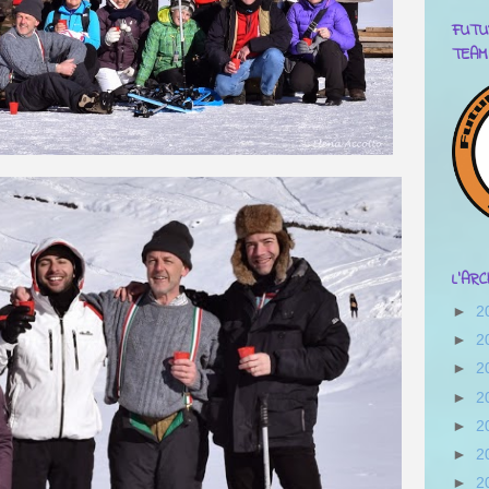
FUTU
TEAM
L'AR
►
2
►
2
►
2
►
2
►
2
►
2
►
2