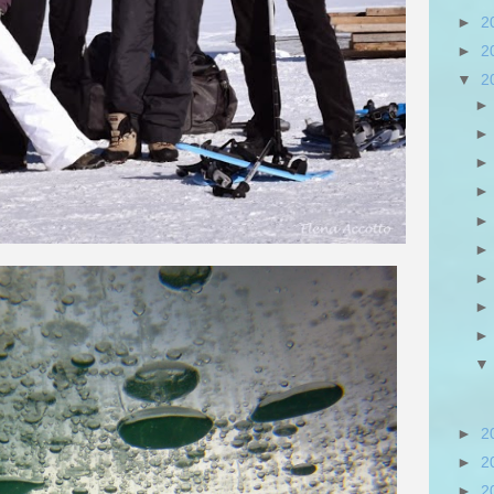
►
2
►
2
▼
2
►
2
►
2
►
2