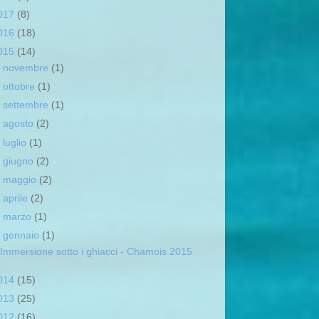
017
(8)
016
(18)
015
(14)
►
novembre
(1)
►
ottobre
(1)
►
settembre
(1)
►
agosto
(2)
►
luglio
(1)
►
giugno
(2)
►
maggio
(2)
►
aprile
(2)
►
marzo
(1)
▼
gennaio
(1)
Immersione sotto i ghiacci - Chamois 2015
014
(15)
013
(25)
012
(16)