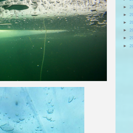
►
2
►
2
►
2
►
2
►
2
►
2