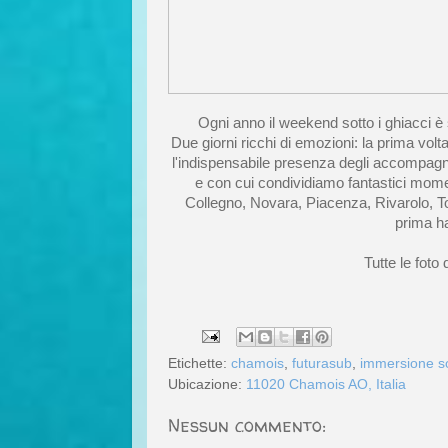
Ogni anno il weekend sotto i ghiacci è
Due giorni ricchi di emozioni: la prima volta s
l'indispensabile presenza degli accompagn
e con cui condividiamo fantastici momen
Collegno, Novara, Piacenza, Rivarolo, To
prima ha
Tutte le foto
Etichette:
chamois
,
futurasub
,
immersione so
Ubicazione:
11020 Chamois AO, Italia
Nessun commento: