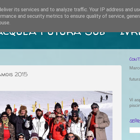
liver its services and to analyze traffic. Your IP address and u
rmance and security metrics to ensure quality of service, gene
buse.
acquea Futura Sub - Ivr
CONT
Marc
amois 2015
futu
Vi as
pisci
SEAR