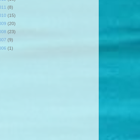
011
(8)
010
(15)
009
(20)
008
(23)
007
(9)
006
(1)