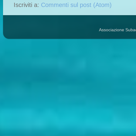
Iscriviti a:
Commenti sul post (Atom)
Associazione Suba