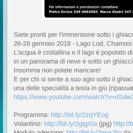
Siete pronti per l'immersione sotto i ghia
26-28 gennaio 2018 - Lago Lod, Chamois
L'acqua è cristallina e il lago è popolato d
in un panorama di neve e sotto un ghiaccio
Insomma non potete mancare!
E per chi si sente a suo agio sotto il ghi
una delle specialità a testa in giù (ripassa
https://www.youtube.com/watch?v=dSd
Programma:
http://bit.ly/2zqYEog
Volantino:
http://bit.ly/2gtgXla
(jpg)
http://
Modulo adesione:
http://bit.ly/2gseJ5p
da 