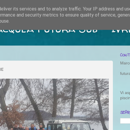
liver its services and to analyze traffic. Your IP address and u
rmance and security metrics to ensure quality of service, gene
buse.
acquea Futura Sub - Ivr
CONT
Marc
ne
futu
Vi as
pisci
SEAR