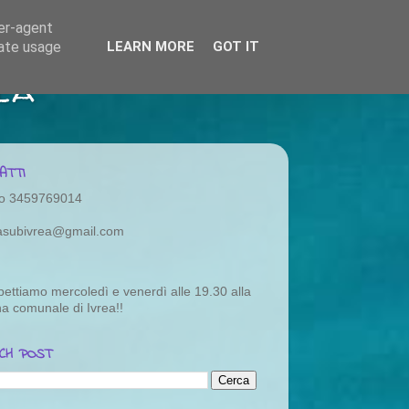
ser-agent
rate usage
LEARN MORE
GOT IT
ea
ATTI
o 3459769014
rasubivrea@gmail.com
pettiamo mercoledì e venerdì alle 19.30 alla
na comunale di Ivrea!!
CH POST