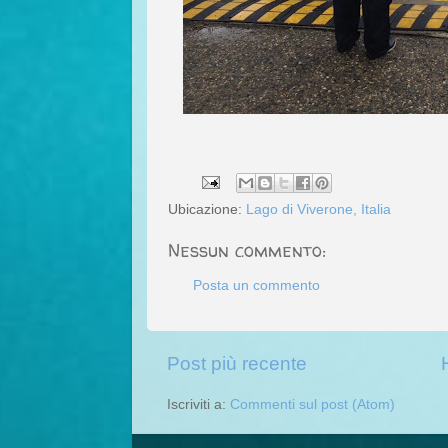
Ubicazione:
Lago di Viverone, Italia
Nessun commento:
Posta un commento
Post più recente
Iscriviti a:
Commenti sul post (Atom)