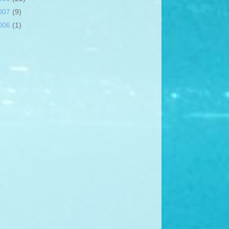
007
(9)
006
(1)