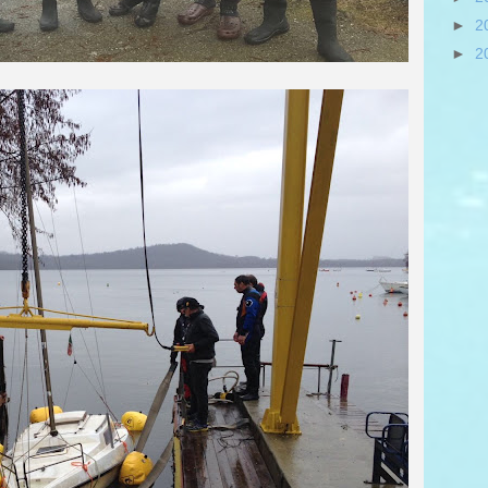
►
2
►
2