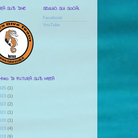
RA SUB DIVE
SEGUICI SUI SOCIAL
Facebook
YouTube
CHIVIO DI FUTURA SUB IVREA
025
(1)
023
(1)
022
(2)
021
(1)
020
(1)
019
(4)
018
(6)