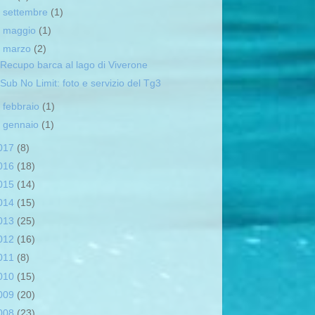
►
settembre
(1)
►
maggio
(1)
▼
marzo
(2)
Recupo barca al lago di Viverone
Sub No Limit: foto e servizio del Tg3
►
febbraio
(1)
►
gennaio
(1)
017
(8)
016
(18)
015
(14)
014
(15)
013
(25)
012
(16)
011
(8)
010
(15)
009
(20)
008
(23)