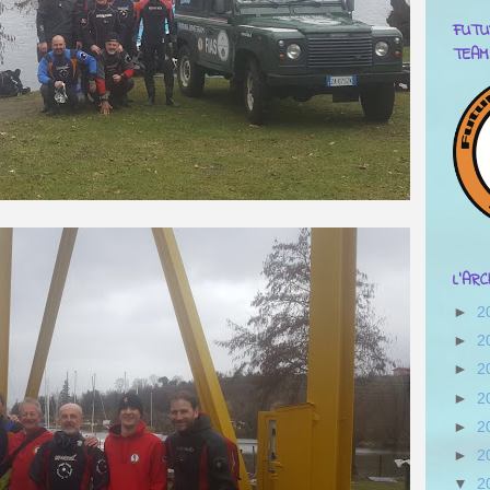
FUTU
TEAM
L'AR
►
2
►
2
►
2
►
2
►
2
►
2
▼
2